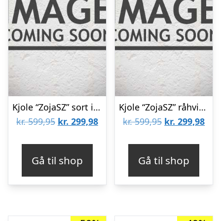
Kjole “ZojaSZ” sort i mønsteret stof – Saint Tropez
Kjole “ZojaSZ” råhvid i mønsteret stof – Saint Tropez
Den
Den
Den
De
kr.
599,95
kr.
299,98
kr.
599,95
kr.
299,98
oprindelige
aktuelle
oprindelige
aktu
pris
pris
pris
pris
Gå til shop
Gå til shop
var:
er:
var:
er:
kr. 599,95.
kr. 299,98.
kr. 599,95.
kr. 