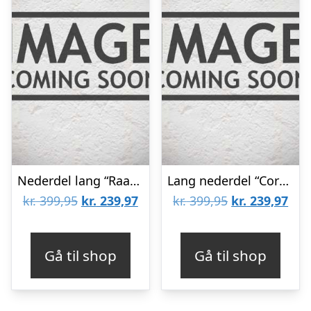
Nederdel lang “RaafaSZ” armygrøn – Saint Tropez
Lang nederdel “CoralSZ” rosa – Saint Tropez
Den
Den
Den
De
kr.
399,95
kr.
239,97
kr.
399,95
kr.
239,97
oprindelige
aktuelle
oprindelige
aktu
pris
pris
pris
pris
Gå til shop
Gå til shop
var:
er:
var:
er:
kr. 399,95.
kr. 239,97.
kr. 399,95.
kr. 