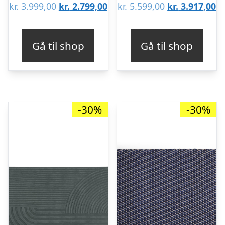
Den
Den
Den
D
kr.
3.999,00
kr.
2.799,00
kr.
5.599,00
kr.
3.917,00
oprindelige
aktuelle
oprindelige
ak
pris
pris
pris
pr
Gå til shop
Gå til shop
var:
er:
var:
er
kr. 3.999,00.
kr. 2.799,00.
kr. 5.599,00.
kr
-30%
-30%