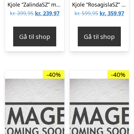
Kjole “ZalindaSZ” m/ lyseblå & hvide striber – Saint Tropez
Kjole “RosagislaSZ” klar blå – Saint Tropez
Den
Den
Den
De
kr.
399,95
kr.
239,97
kr.
599,95
kr.
359,97
oprindelige
aktuelle
oprindelige
aktu
pris
pris
pris
pris
Gå til shop
Gå til shop
var:
er:
var:
er:
kr. 399,95.
kr. 239,97.
kr. 599,95.
kr. 
-40%
-40%