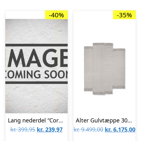
-40%
-35%
Lang nederdel “CoralSZ” gylden brun – Saint Tropez
Alter Gulvtæppe 300×350 cm Naturlig
Den
Den
Den
D
kr.
399,95
kr.
239,97
kr.
9.499,00
kr.
6.175,00
oprindelige
aktuelle
oprindelige
ak