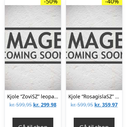
-50%
-40%
Kjole “ZoviSZ” leopard mønster – Saint Tropez
Kjole “RosagislaSZ” mørkeblå – Saint Tropez
Den
Den
Den
De
kr.
599,95
kr.
299,98
kr.
599,95
kr.
359,97
oprindelige
aktuelle
oprindelige
aktu
pris
pris
pris
pris
Gå til shop
Gå til shop