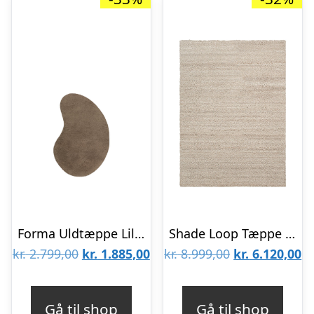
Forma Uldtæppe Lille Ash Brown
Shade Loop Tæppe Stor
Den
Den
Den
D
kr.
2.799,00
kr.
1.885,00
kr.
8.999,00
kr.
6.120,00
oprindelige
aktuelle
oprindelige
ak
pris
pris
pris
pr
Gå til shop
Gå til shop