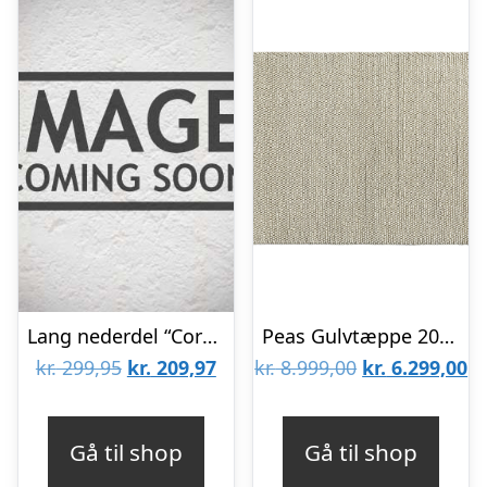
Lang nederdel “CoralSZ” koral – Saint Tropez
Peas Gulvtæppe 200×300 Soft Grey
Den
Den
Den
D
kr.
299,95
kr.
209,97
kr.
8.999,00
kr.
6.299,00
oprindelige
aktuelle
oprindelige
ak
pris
pris
pris
pr
Gå til shop
Gå til shop
var:
er:
var:
er