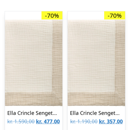
-70%
-70%
Ella Crincle Sengetæppe 260×260 Sand
Ella Crincle Sengetæppe 180×260 Sand
Den
Den
Den
De
kr.
1.590,00
kr.
477,00
kr.
1.190,00
kr.
357,00
oprindelige
aktuelle
oprindelige
akt