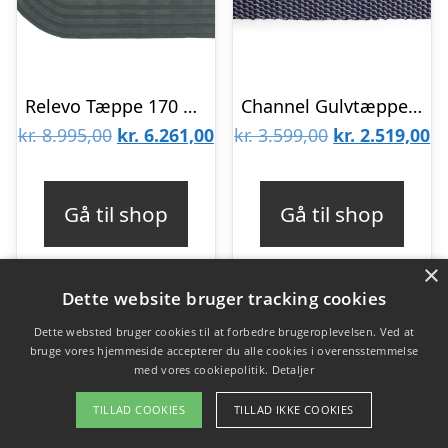
Relevo Tæppe 170 x 240 cm Mørk Grøn
Channel Gulvtæppe 140×200 Blå/Hvid
Den
Den
Den
D
kr.
8.995,00
kr.
6.261,00
kr.
3.599,00
kr.
2.519,00
oprindelige
aktuelle
oprindelige
ak
pris
pris
pris
pr
Gå til shop
Gå til shop
var:
er:
var:
er
kr. 8.995,00.
kr. 6.261,00.
kr. 3.599,00.
kr
×
Dette website bruger tracking cookies
Dette websted bruger cookies til at forbedre brugeroplevelsen. Ved at
-30%
-29%
bruge vores hjemmeside accepterer du alle cookies i overensstemmelse
med vores cookiepolitik.
Detaljer
TILLAD COOKIES
TILLAD IKKE COOKIES