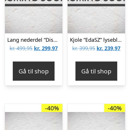
Lang nederdel “DisaSZ” sand farvet – Saint Tropez
Kjole “EdaSZ” lyseblå m/ mørkeblå blomster – Saint Tropez
Den
Den
Den
De
kr.
499,95
kr.
299,97
kr.
399,95
kr.
239,97
oprindelige
aktuelle
oprindelige
aktu
pris
pris
pris
pris
Gå til shop
Gå til shop
var:
er:
var:
er:
kr. 499,95.
kr. 299,97.
kr. 399,95.
kr. 
-40%
-40%