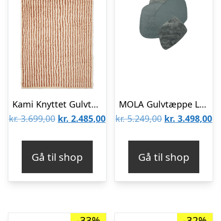
Kami Knyttet Gulvtæppe 120×180 Off-White/Rødbrun
MOLA Gulvtæppe L195 Dusty Blue
Den
Den
Den
D
kr.
3.699,00
kr.
2.485,00
kr.
5.249,00
kr.
3.498,00
oprindelige
aktuelle
oprindelige
ak
pris
pris
pris
pr
Gå til shop
Gå til shop
var:
er:
var:
er
kr. 3.699,00.
kr. 2.485,00.
kr. 5.249,00.
kr
-33%
-32%