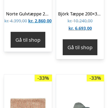
Norte Gulvtæppe 200×150 cm Naturlig
Björk Tæppe 200×300 cm Mørk Grå
Den
Den
Den
kr.
4.399,00
kr.
2.860,00
kr.
10.240,00
oprindelige
aktuelle
Den
oprinde
kr.
6.693,00
pris
pris
aktuelle
pris
Gå til shop
var:
er:
pris
var:
Gå til shop
kr. 4.399,00.
kr. 2.860,00.
er:
kr. 10.2
kr. 6.69
-33%
-33%