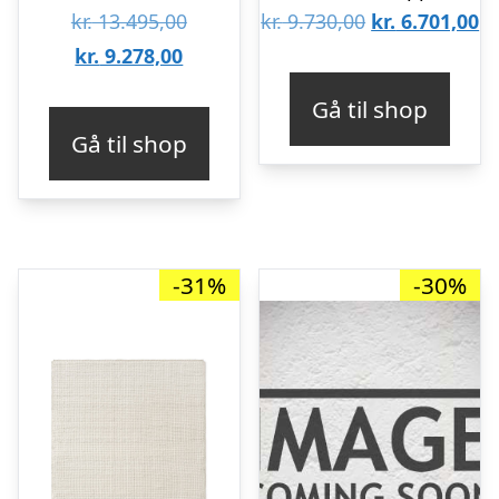
Den
Den
D
kr.
13.495,00
kr.
9.730,00
kr.
6.701,00
Den
oprindelige
oprindelige
ak
kr.
9.278,00
aktuelle
pris
pris
pr
Gå til shop
pris
var:
var:
er
Gå til shop
er:
kr. 13.495,00.
kr. 9.730,00.
kr
kr. 9.278,00.
-31%
-30%