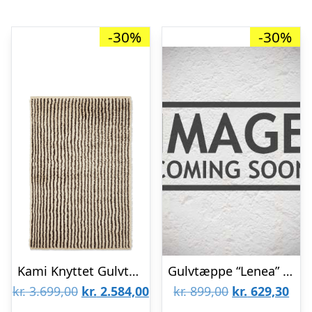
-30%
-30%
Kami Knyttet Gulvtæppe 120×180 Off-White/Coffee
Gulvtæppe “Lenea” rundt varm sand – Bloomingville – Dia: 110
Den
Den
Den
De
kr.
3.699,00
kr.
2.584,00
kr.
899,00
kr.
629,30
oprindelige
aktuelle
oprindelige
aktu