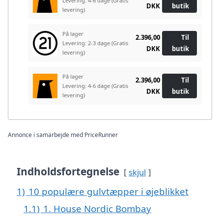
Levering: 4-6 dage
(Gratis
DKK
butik
levering)
På lager
2.396,00
Til
Levering: 2-3 dage
(Gratis
DKK
butik
levering)
På lager
2.396,00
Til
Levering: 4-6 dage
(Gratis
DKK
butik
levering)
Annonce i samarbejde med PriceRunner
Indholdsfortegnelse
skjul
1)
10 populære gulvtæpper i øjeblikket
1.1)
1. House Nordic Bombay