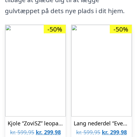
gulvtæppet på dets nye plads i dit hjem.
-50%
-50%
Kjole “ZoviSZ” leopard mønster – Saint Tropez
Lang nederdel “EvetteSZ” hvid m/ blå blomster – Saint Tropez
Den
Den
Den
De
kr.
599,95
kr.
299,98
kr.
599,95
kr.
299,98