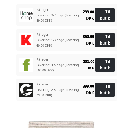
På lager
299,00
Til
Levering: 3-7 dage
(Levering
DKK
butik
49.00 DKK)
På lager
350,00
Til
Levering: 1-3 dage
(Levering
DKK
butik
49.00 DKK)
På lager
385,00
Til
Levering: 4-5 dage
(Levering
DKK
butik
100.00 DKK)
På lager
399,00
Til
Levering: 2-5 dage
(Levering
DKK
butik
79.00 DKK)