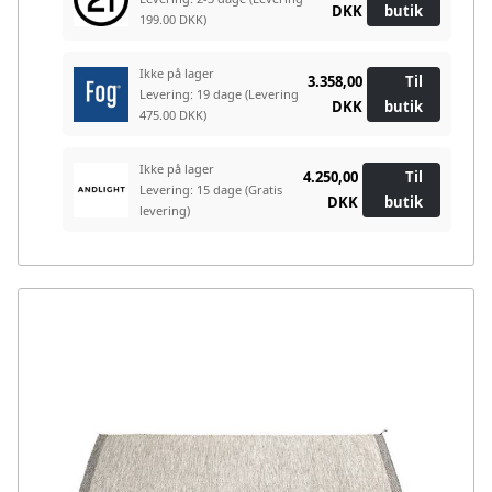
DKK
butik
199.00 DKK)
Ikke på lager
3.358,00
Til
Levering: 19 dage
(Levering
DKK
butik
475.00 DKK)
Ikke på lager
4.250,00
Til
Levering: 15 dage
(Gratis
DKK
butik
levering)