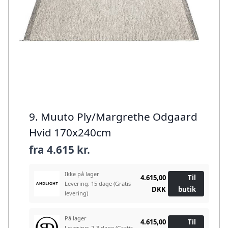
9. Muuto Ply/Margrethe Odgaard
Hvid 170x240cm
fra
4.615 kr.
Ikke på lager
4.615,00
Til
Levering: 15 dage
(Gratis
DKK
butik
levering)
På lager
4.615,00
Til
Levering: 2-3 dage
(Gratis