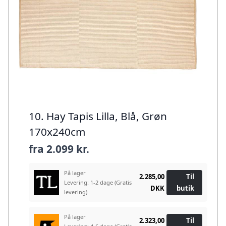
10. Hay Tapis Lilla, Blå, Grøn
170x240cm
fra
2.099 kr.
På lager
2.285,00
Til
Levering: 1-2 dage
(Gratis
DKK
butik
levering)
På lager
2.323,00
Til