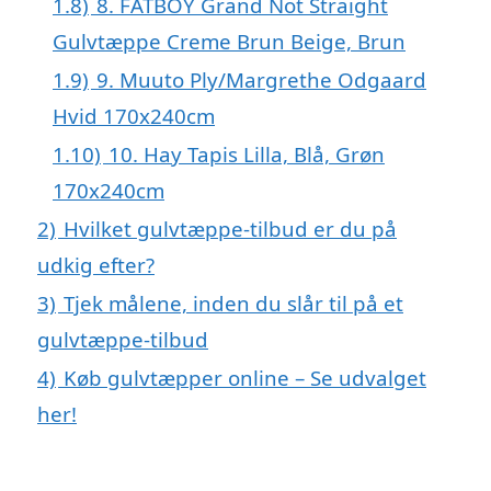
1.8)
8. FATBOY Grand Not Straight
Gulvtæppe Creme Brun Beige, Brun
1.9)
9. Muuto Ply/Margrethe Odgaard
Hvid 170x240cm
1.10)
10. Hay Tapis Lilla, Blå, Grøn
170x240cm
2)
Hvilket gulvtæppe-tilbud er du på
udkig efter?
3)
Tjek målene, inden du slår til på et
gulvtæppe-tilbud
4)
Køb gulvtæpper online – Se udvalget
her!