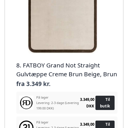
8. FATBOY Grand Not Straight
Gulvtæppe Creme Brun Beige, Brun
fra
3.349 kr.
På lager
3.349,00
Til
Levering: 2-3 dage
(Levering
DKK
butik
199.00 DKK)
På lager
3.349,00
Til
Levering: 2-3 dage
(Levering