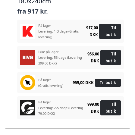
180x240cm
fra
917 kr.
På lager
917,00
Til
Levering: 1-3 dage
(Gratis
DKK
butik
levering)
Ikke på lager
956,00
Til
Levering: 56 dage
(Levering
DKK
butik
299.00 DKK)
På lager
959,00 DKK
Til butik
(Gratis levering)
På lager
999,00
Til
Levering: 2-5 dage
(Levering
DKK
butik
79.00 DKK)