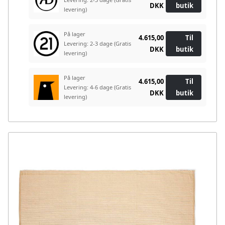
DKK
butik
levering)
På lager
4.615,00
Til
Levering: 2-3 dage
(Gratis
DKK
butik
levering)
På lager
4.615,00
Til
Levering: 4-6 dage
(Gratis
DKK
butik
levering)